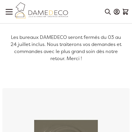
Aller au contenu
Mon Co
Mon
Les bureaux DAMEDECO seront fermés du 03 au
24 juillet inclus. Nous traiterons vos demandes et
commandes avec le plus grand soin dès notre
retour. Merci !
Passer à la fin de la galerie d’images