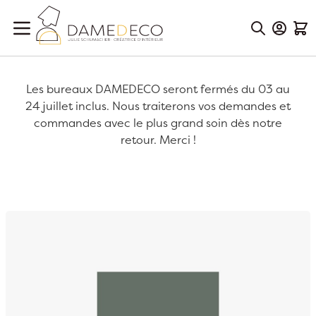
Aller au contenu
Mon Co
Mon
Les bureaux DAMEDECO seront fermés du 03 au
24 juillet inclus. Nous traiterons vos demandes et
commandes avec le plus grand soin dès notre
retour. Merci !
Passer à la fin de la galerie d’images