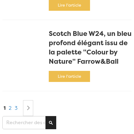
Lire l'article
Scotch Blue W24, un bleu
profond élégant issu de
la palette "Colour by
Nature" Farrow&Ball
Lire l'article
Page
Vous lisez actuellement la page
Page
Page
Page
Suivant
1
2
3
Chercher
Chercher