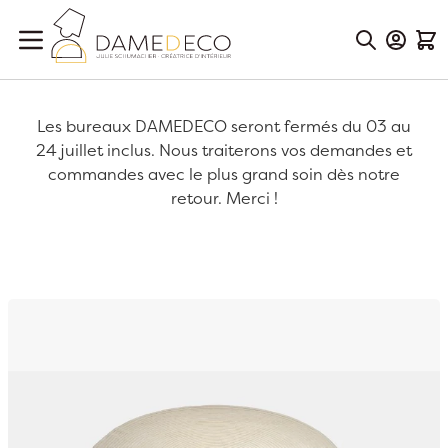
Aller au contenu
Mon Co
Mon
Les bureaux DAMEDECO seront fermés du 03 au
24 juillet inclus. Nous traiterons vos demandes et
commandes avec le plus grand soin dès notre
retour. Merci !
Passer à la fin de la galerie d’images