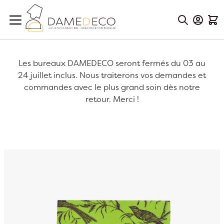
Aller au contenu
Mon Co
Mon
Les bureaux DAMEDECO seront fermés du 03 au
24 juillet inclus. Nous traiterons vos demandes et
commandes avec le plus grand soin dès notre
retour. Merci !
Passer à la fin de la galerie d’images