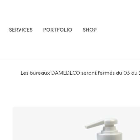
Aller au contenu
SERVICES
PORTFOLIO
SHOP
Les bureaux DAMEDECO seront fermés du 03 au 24 
Passer à la fin de la galerie d’images