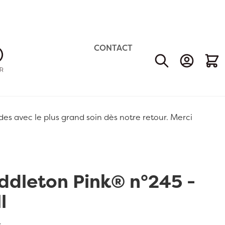
CONTACT
Mon Comp
Mon 
 avec le plus grand soin dès notre retour. Merci
ddleton Pink® n°245 -
l