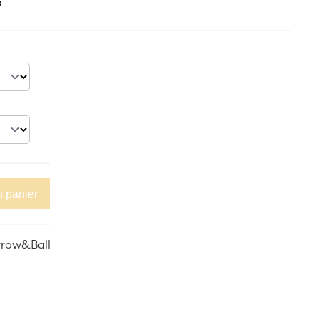
5
u panier
rrow&Ball