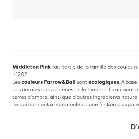
Passer au début de la Galerie d’images
Middleton Pink
fait partie de la famille des couleu
n°202.
Les
couleurs Farrow&Ball
sont
écologiques
. A base
des normes européennes en la matière. Ils utilisent d
terres d'ombre, ainsi que d'autres ingrédients naturels
ce qui donnent à leurs couleurs une finition plus pure
D’