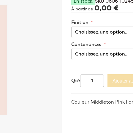
En stock
SKU
060611024
0,00 €
À partir de
Finition
Contenance:
Qté
Ajouter a
Couleur Middleton Pink Fa