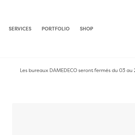
Aller au contenu
SERVICES
PORTFOLIO
SHOP
Les bureaux DAMEDECO seront fermés du 03 au 24 
Passer à la fin de la galerie d’images