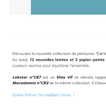
Passer au début de la Galerie d’images
"Cart
Découvez la nouvelle collection de peintures
12 nouvelles teintes et 3 papier-peint
Au total,
couleurs neutres pour é
quilibrer l'ensemble.
Lobster n°CB7
est un
bleu vif
et vibrant rappe
Macadamia n°CB2
de la même collection.
Il s'as
Quelle finition Farrow&Ball choisir ?