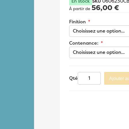
En stock
SKU
0606230C
56,00 €
À partir de
Finition
Contenance:
Qté
Ajouter a