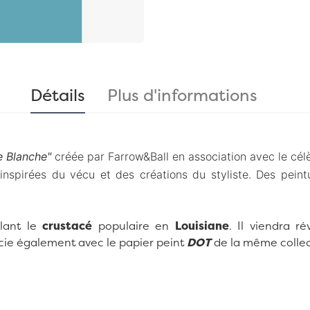
Détails
Plus d'informations
e Blanche"
créée par
Farrow&Ball
en association avec le cé
s
inspirées du vécu et des créations du styliste. Des pein
lant le
crustacé
populaire en
Louisiane
. Il viendra r
socie également avec le papier peint
DOT
de la même collec