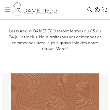
Aller au contenu
Mon Co
Mon
Les bureaux DAMEDECO seront fermés du 03 au
24 juillet inclus. Nous traiterons vos demandes et
commandes avec le plus grand soin dès notre
retour. Merci !
Passer à la fin de la galerie d’images