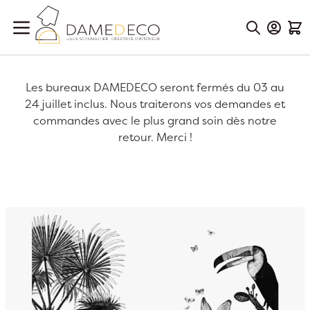
Aller au contenu
Mon Co
Mon
Les bureaux DAMEDECO seront fermés du 03 au
24 juillet inclus. Nous traiterons vos demandes et
commandes avec le plus grand soin dès notre
retour. Merci !
Passer à la fin de la galerie d’images