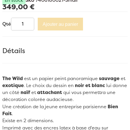
En stock
SKU
7406180021-Small
349,00 €
Qté
Ajouter au panier
Détails
The Wild
est un papier peint panoramique
sauvage
et
exotique
. Le choix du dessin en
noir et blanc
lui donne
un côté
naïf
et
attachant
qui vous permettra une
décoration colorée audacieuse.
Une création de la jeune entreprise parisienne
Bien
Fait
.
Existe en 2 dimensions.
Imprimé avec des encres latex à base d'eau sur