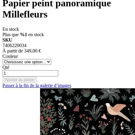
Papier peint panoramique
Millefleurs
En stock
Plus que
%1
en stock
SKU
7406220034
À partir de
349,00 €
Couleur
Qté
Ajouter au panier
Passer à la fin de la galerie d’images