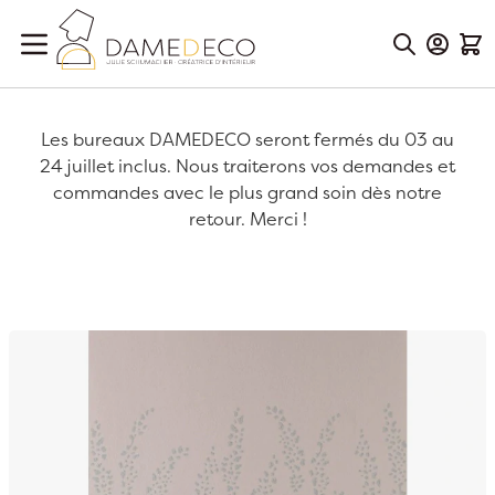
Aller au contenu
Mon Co
Mon
Les bureaux DAMEDECO seront fermés du 03 au
24 juillet inclus. Nous traiterons vos demandes et
commandes avec le plus grand soin dès notre
retour. Merci !
Passer à la fin de la galerie d’images