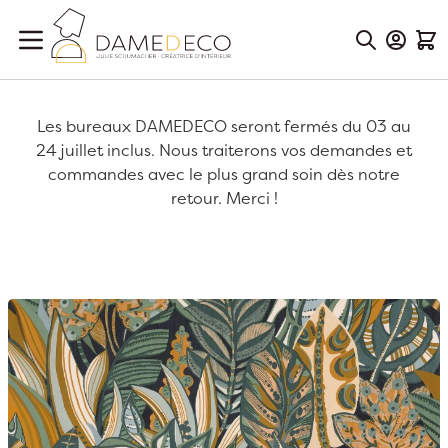
Aller au contenu
Mon Co
Mon
Les bureaux DAMEDECO seront fermés du 03 au
24 juillet inclus. Nous traiterons vos demandes et
commandes avec le plus grand soin dès notre
retour. Merci !
Passer à la fin de la galerie d’images