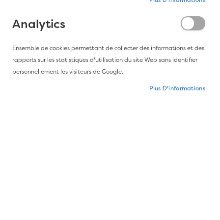
Plus D'informations
Analytics
Ensemble de cookies permettant de collecter des informations et des
rapports sur les statistiques d'utilisation du site Web sans identifier
personnellement les visiteurs de Google.
Plus D'informations
Passer au début de la Galerie d’images
Papier peint Closet
Stripe - Farrow&Ball-ST
361