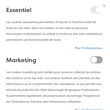
Aller au contenu
Essentiel
Fer
Mon Co
Mon
Les cookies nécessaires permettent d'assurer la fonctionnalité de
base du site web. Sans ces cookies, le site web ne peut pas
Les bureaux DAMEDECO seront fermés du 03 au
fonctionner correctement. Ils aident à rendre un site web utilisable en
24 juillet inclus. Nous traiterons vos demandes et
permettant une fonctionnalité de base.
commandes avec le plus grand soin dès notre
retour. Merci !
Plus D'informations
Marketing
Accueil
Papier peint Closet Stripe - Farrow&Ball-ST 361
Les cookies marketing sont utilisés pour suivre et collecter les actions
des visiteurs sur le site web. Les cookies stockent des données et des
informations sur le comportement des utilisateurs, ce qui permet aux
Passer à la fin de la galerie d’images
services de publicité de cibler davantage de groupes d'utilisateurs.
Ils permettent également de personnaliser davantage l'expérience
de l'utilisateur en fonction des informations collectées.