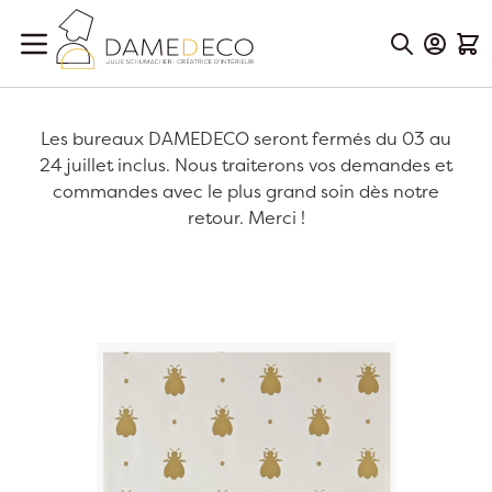
Aller au contenu
Mon Co
Mon
Les bureaux DAMEDECO seront fermés du 03 au
24 juillet inclus. Nous traiterons vos demandes et
commandes avec le plus grand soin dès notre
retour. Merci !
Passer à la fin de la galerie d’images