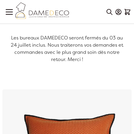
Aller au contenu
Mon Co
Mon
Les bureaux DAMEDECO seront fermés du 03 au
24 juillet inclus. Nous traiterons vos demandes et
commandes avec le plus grand soin dès notre
retour. Merci !
Passer à la fin de la galerie d’images