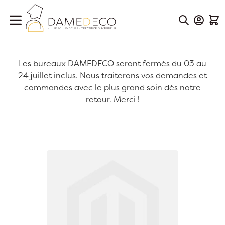
Aller au contenu
Mon Co
Mon
Les bureaux DAMEDECO seront fermés du 03 au
24 juillet inclus. Nous traiterons vos demandes et
commandes avec le plus grand soin dès notre
retour. Merci !
Passer à la fin de la galerie d’images