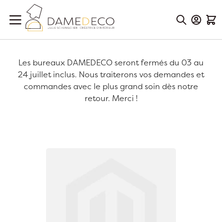
Aller au contenu
Mon Co
Mon
Les bureaux DAMEDECO seront fermés du 03 au
24 juillet inclus. Nous traiterons vos demandes et
commandes avec le plus grand soin dès notre
retour. Merci !
Passer à la fin de la galerie d’images