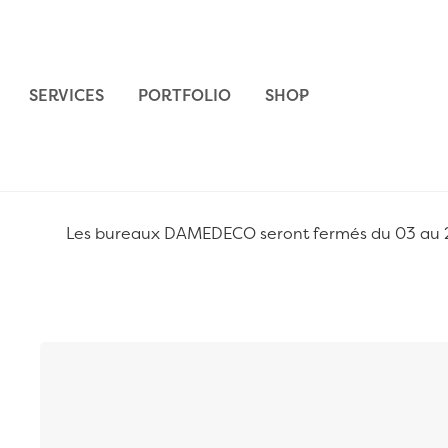
Aller au contenu
SERVICES
PORTFOLIO
SHOP
Les bureaux DAMEDECO seront fermés du 03 au 24 
Passer à la fin de la galerie d’images