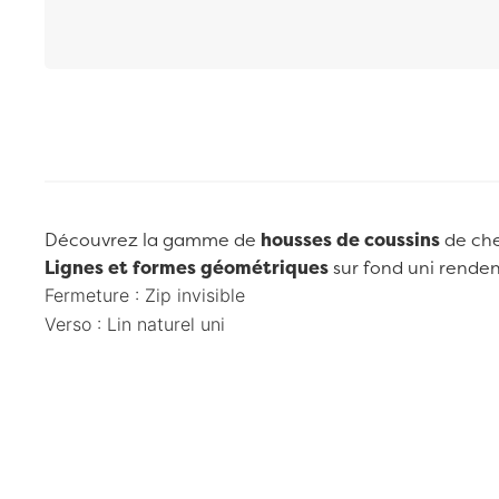
Passer au début de la Galerie d’images
Découvrez la gamme de
housses de coussins
de ch
Lignes et formes géométriques
sur fond uni rendent
Fermeture : Zip invisible
Verso :
Lin naturel uni