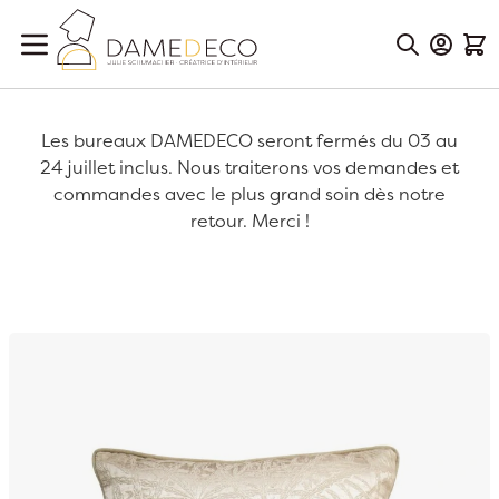
Aller au contenu
Mon Co
Mon
Les bureaux DAMEDECO seront fermés du 03 au
24 juillet inclus. Nous traiterons vos demandes et
commandes avec le plus grand soin dès notre
retour. Merci !
Passer à la fin de la galerie d’images