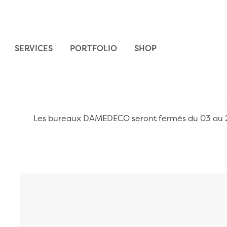
Aller au contenu
SERVICES
PORTFOLIO
SHOP
Les bureaux DAMEDECO seront fermés du 03 au 24 
Passer à la fin de la galerie d’images