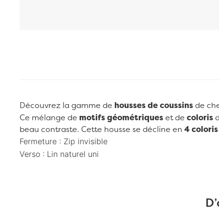
Passer au début de la Galerie d’images
Découvrez la gamme de
housses de coussins
de ch
Ce mélange de
motifs géométriques
et de
coloris
d
beau contraste. Cette housse se décline en
4 coloris
Fermeture : Zip invisible
Verso :
Lin naturel uni
D’