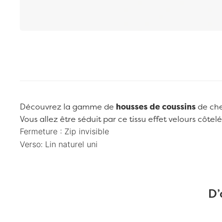
Passer au début de la Galerie d’images
Découvrez la gamme de
housses de coussins
de ch
Vous allez être séduit par ce tissu effet velours côtelé
Fermeture : Zip invisible
Verso:
Lin naturel uni
D’