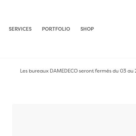
Aller au contenu
SERVICES
PORTFOLIO
SHOP
Les bureaux DAMEDECO seront fermés du 03 au 24 
Passer à la fin de la galerie d’images