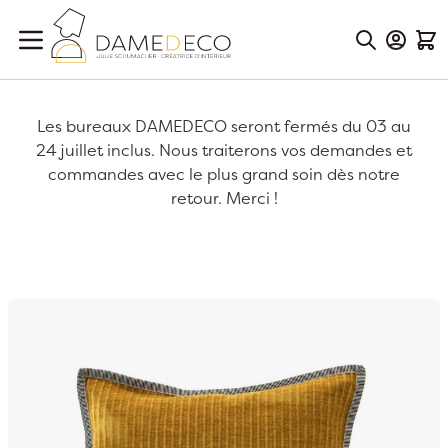
Aller au contenu
Mon Co
Mon
Les bureaux DAMEDECO seront fermés du 03 au
24 juillet inclus. Nous traiterons vos demandes et
commandes avec le plus grand soin dès notre
retour. Merci !
Passer à la fin de la galerie d’images