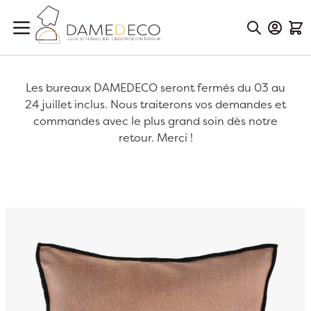
Aller au contenu
Mon Co
Mon
Les bureaux DAMEDECO seront fermés du 03 au
24 juillet inclus. Nous traiterons vos demandes et
commandes avec le plus grand soin dès notre
retour. Merci !
Passer à la fin de la galerie d’images