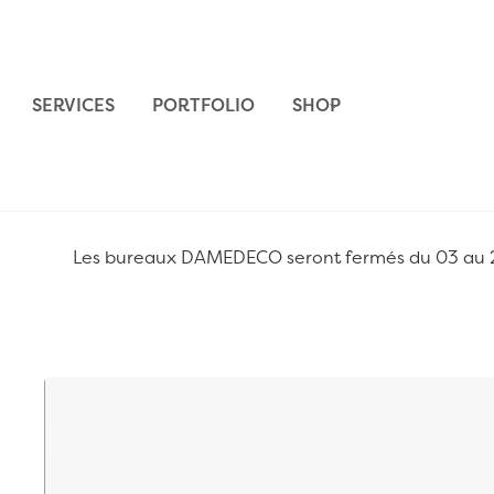
Aller au contenu
SERVICES
PORTFOLIO
SHOP
Les bureaux DAMEDECO seront fermés du 03 au 24 
Passer à la fin de la galerie d’images