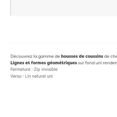
Passer au début de la Galerie d’images
Découvrez la gamme de
housses de coussins
de ch
Lignes et formes géométriques
sur fond uni rendent
Fermeture : Zip invisible
Verso :
Lin naturel uni