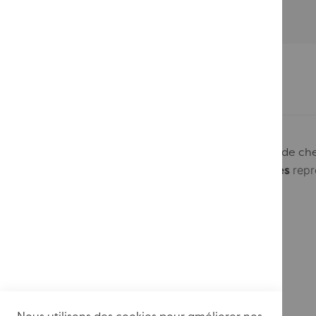
Passer au début de la Galerie d’images
Découvrez la gamme de
housses de coussins
de ch
rep
Le tissu
Caori
est composé de formes
arrondies
l'intérieur
que
l'extérieur
.
Fermeture : Zip invisible