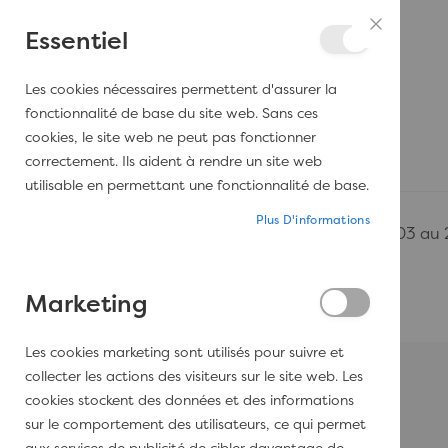
Aller au contenu
Essentiel
Fermer
Les cookies nécessaires permettent d'assurer la
SERVICES
PORTFOLIO
SHOP
fonctionnalité de base du site web. Sans ces
cookies, le site web ne peut pas fonctionner
correctement. Ils aident à rendre un site web
utilisable en permettant une fonctionnalité de base.
Plus D'informations
Les bureaux DAMEDECO seront fermés du 03 au 24 
Marketing
Passer à la fin de la galerie d’images
Les cookies marketing sont utilisés pour suivre et
collecter les actions des visiteurs sur le site web. Les
cookies stockent des données et des informations
sur le comportement des utilisateurs, ce qui permet