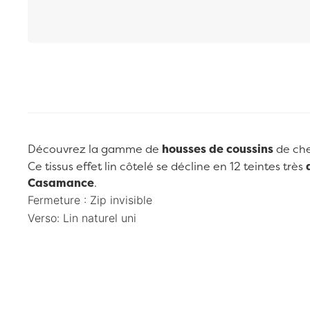
Passer au début de la Galerie d’images
Découvrez la gamme de
housses de coussins
de ch
Ce tissus effet lin côtelé se décline en 12 teintes très
Casamance
.
Fermeture : Zip invisible
Verso:
Lin naturel uni