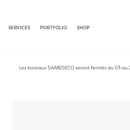
Aller au contenu
SERVICES
PORTFOLIO
SHOP
Les bureaux DAMEDECO seront fermés du 03 au 24 
Passer à la fin de la galerie d’images