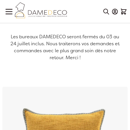
Aller au contenu
Mon Co
Mon
Les bureaux DAMEDECO seront fermés du 03 au
24 juillet inclus. Nous traiterons vos demandes et
commandes avec le plus grand soin dès notre
retour. Merci !
Passer à la fin de la galerie d’images