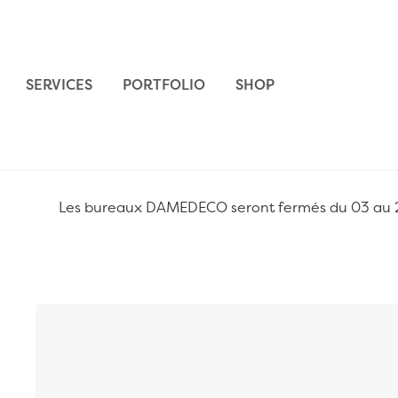
Aller au contenu
SERVICES
PORTFOLIO
SHOP
Les bureaux DAMEDECO seront fermés du 03 au 24 
Passer à la fin de la galerie d’images