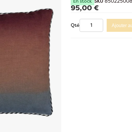
En stock
SKU
8502250087
95,00 €
Qté
Ajouter a