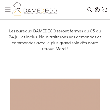
Aller au contenu
Mon Co
Mon
Les bureaux DAMEDECO seront fermés du 03 au
24 juillet inclus. Nous traiterons vos demandes et
commandes avec le plus grand soin dès notre
retour. Merci !
Passer à la fin de la galerie d’images