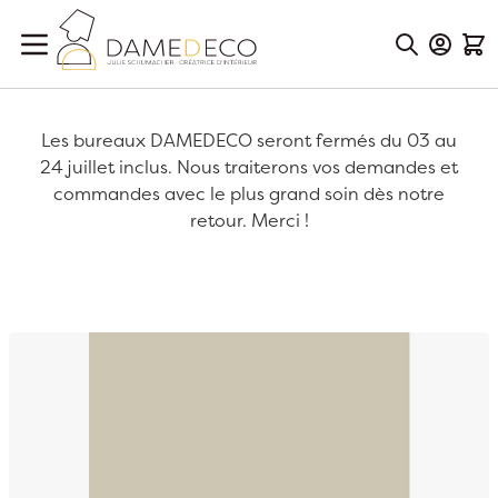
Aller au contenu
Mon Co
Mon
Les bureaux DAMEDECO seront fermés du 03 au
24 juillet inclus. Nous traiterons vos demandes et
commandes avec le plus grand soin dès notre
retour. Merci !
Passer à la fin de la galerie d’images