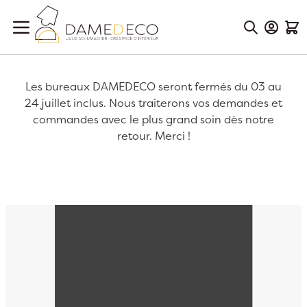
Aller au contenu
Mon Co
Mon
Les bureaux DAMEDECO seront fermés du 03 au
24 juillet inclus. Nous traiterons vos demandes et
commandes avec le plus grand soin dès notre
retour. Merci !
Passer à la fin de la galerie d’images