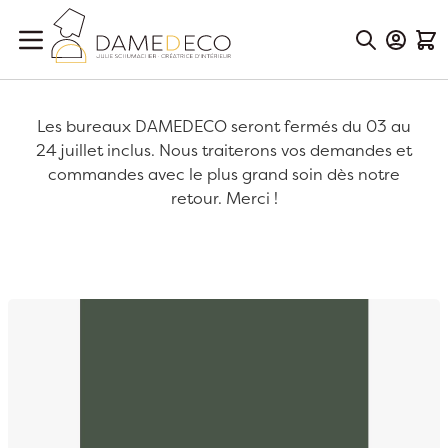
Aller au contenu
Mon Co
Mon
Les bureaux DAMEDECO seront fermés du 03 au
24 juillet inclus. Nous traiterons vos demandes et
commandes avec le plus grand soin dès notre
retour. Merci !
Passer à la fin de la galerie d’images