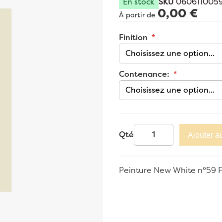
En stock
SKU
060611005
0,00 €
À partir de
Finition
Contenance:
Qté
Ajouter a
Peinture New White n°59 