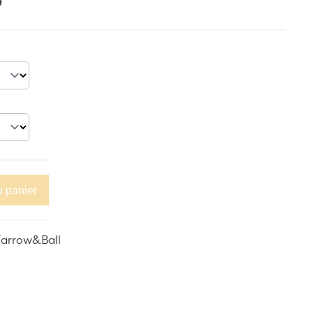
9
u panier
Farrow&Ball