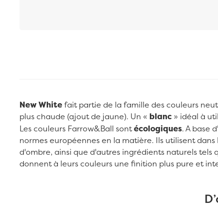
Passer au début de la Galerie d’images
New White
fait partie de la famille des couleurs ne
plus chaude (ajout de jaune). Un «
blanc
» idéal à ut
Les couleurs Farrow&Ball sont
écologiques
. A base 
normes européennes en la matière. Ils utilisent dans 
d'ombre, ainsi que d'autres ingrédients naturels tels q
donnent à leurs couleurs une finition plus pure et int
D’