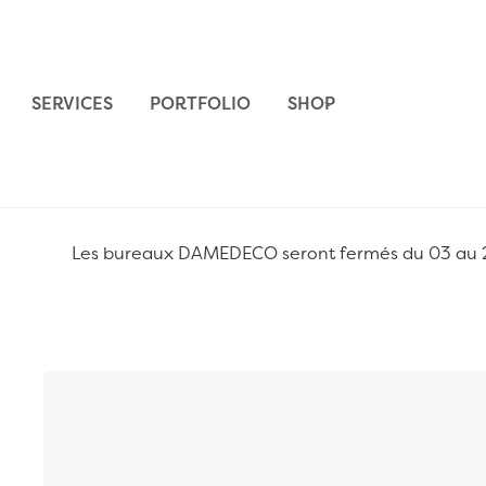
Aller au contenu
SERVICES
PORTFOLIO
SHOP
Les bureaux DAMEDECO seront fermés du 03 au 24 
Passer à la fin de la galerie d’images