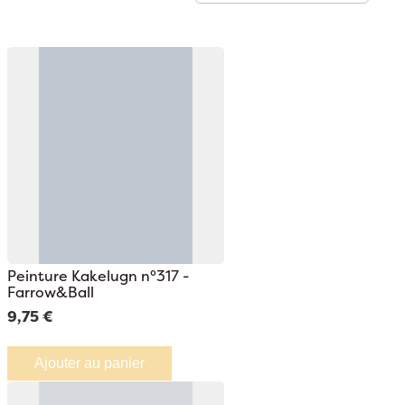
Pa
or
déc
Peinture Kakelugn n°317 -
Farrow&Ball
9,75 €
Ajouter au panier