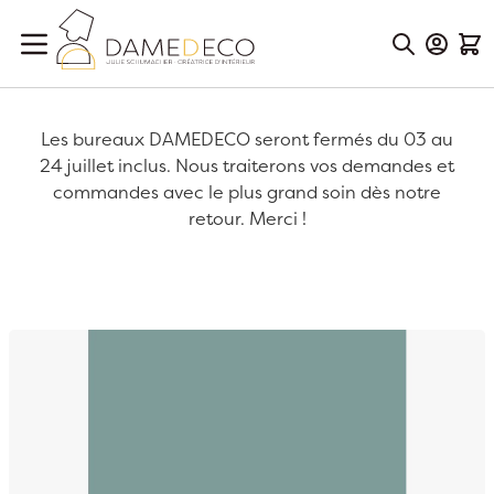
Aller au contenu
Mon Co
Mon
Les bureaux DAMEDECO seront fermés du 03 au
24 juillet inclus. Nous traiterons vos demandes et
commandes avec le plus grand soin dès notre
retour. Merci !
Passer à la fin de la galerie d’images