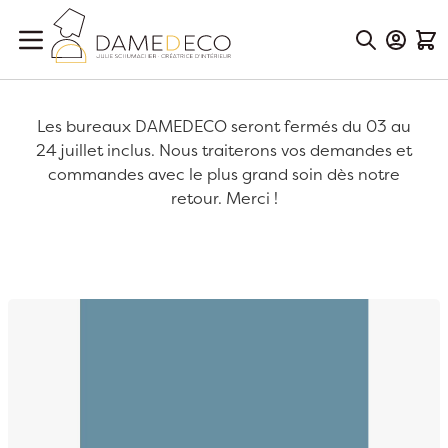
Aller au contenu
Mon Co
Mon
Les bureaux DAMEDECO seront fermés du 03 au
24 juillet inclus. Nous traiterons vos demandes et
commandes avec le plus grand soin dès notre
retour. Merci !
Passer à la fin de la galerie d’images