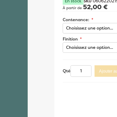
En stock
SKU
060622021
52,00 €
À partir de
Contenance:
Finition
Qté
Ajouter a