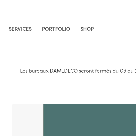
Aller au contenu
SERVICES
PORTFOLIO
SHOP
Les bureaux DAMEDECO seront fermés du 03 au 24 
Passer à la fin de la galerie d’images