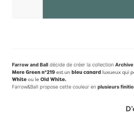
Passer au début de la Galerie d’images
Farrow and Ball
décide de créer la collection
Archive
Mere Green n°219
est un
bleu canard
luxueux qui pe
White
ou le
Old White.
Farrow&Ball
propose cette couleur en
plusieurs finiti
D’