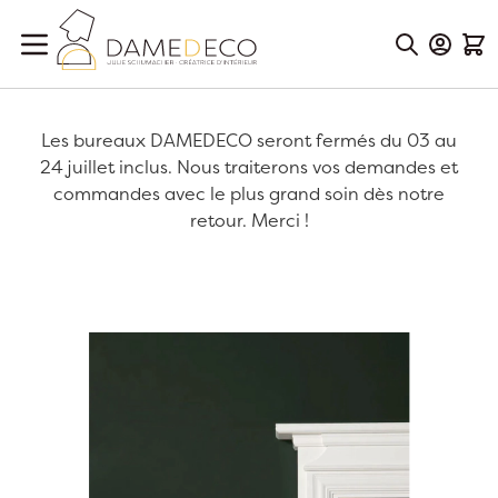
Aller au contenu
Mon Co
Mon
Les bureaux DAMEDECO seront fermés du 03 au
24 juillet inclus. Nous traiterons vos demandes et
commandes avec le plus grand soin dès notre
retour. Merci !
Passer à la fin de la galerie d’images