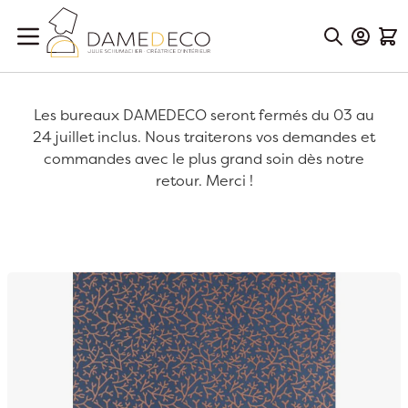
Aller au contenu
Mon Co
Mon
Les bureaux DAMEDECO seront fermés du 03 au
24 juillet inclus. Nous traiterons vos demandes et
commandes avec le plus grand soin dès notre
retour. Merci !
Passer à la fin de la galerie d’images