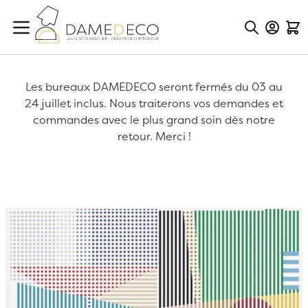
Aller au contenu
Mon Co
Mon
Les bureaux DAMEDECO seront fermés du 03 au
24 juillet inclus. Nous traiterons vos demandes et
commandes avec le plus grand soin dès notre
retour. Merci !
Passer à la fin de la galerie d’images