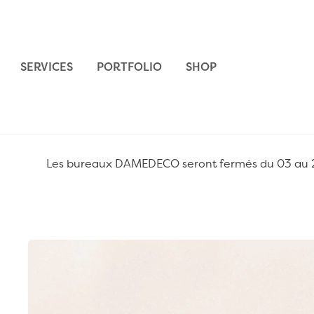
Aller au contenu
SERVICES
PORTFOLIO
SHOP
Les bureaux DAMEDECO seront fermés du 03 au 24 
Passer à la fin de la galerie d’images