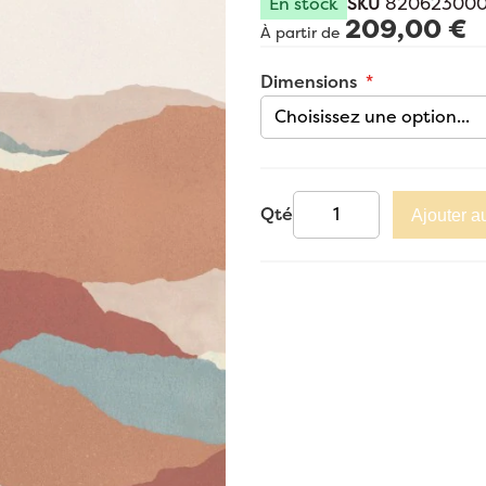
En stock
SKU
82062300
209,00 €
À partir de
Dimensions
Qté
Ajouter a