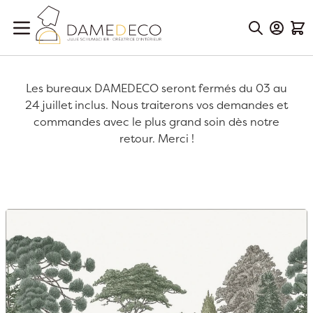
Aller au contenu
Mon Co
Mon
Les bureaux DAMEDECO seront fermés du 03 au
24 juillet inclus. Nous traiterons vos demandes et
commandes avec le plus grand soin dès notre
retour. Merci !
Passer à la fin de la galerie d’images