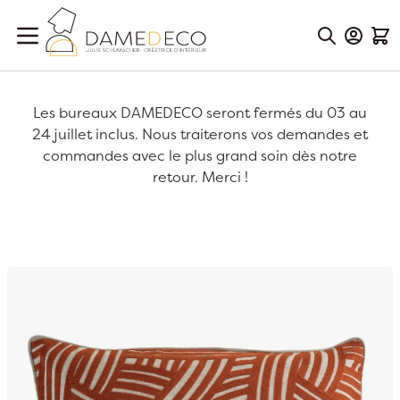
Aller au contenu
Mon Co
Mon
Les bureaux DAMEDECO seront fermés du 03 au
24 juillet inclus. Nous traiterons vos demandes et
commandes avec le plus grand soin dès notre
retour. Merci !
Passer à la fin de la galerie d’images