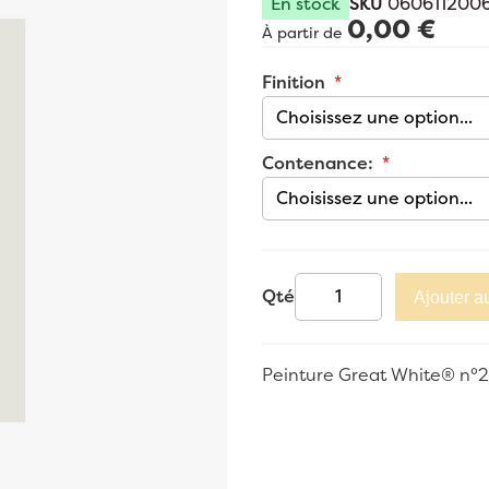
En stock
SKU
060611200
0,00 €
À partir de
Finition
Contenance:
Qté
Ajouter a
Peinture Great White® n°