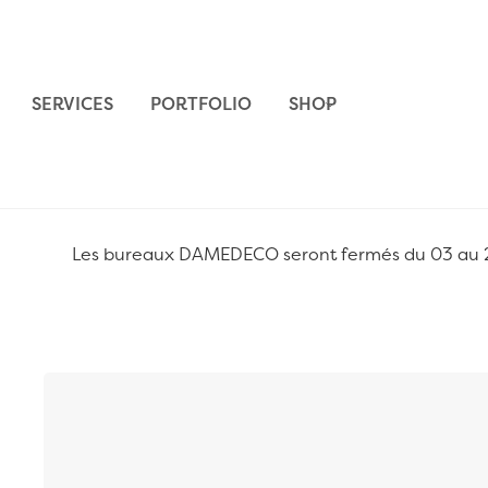
Aller au contenu
SERVICES
PORTFOLIO
SHOP
Les bureaux DAMEDECO seront fermés du 03 au 24 
Passer à la fin de la galerie d’images