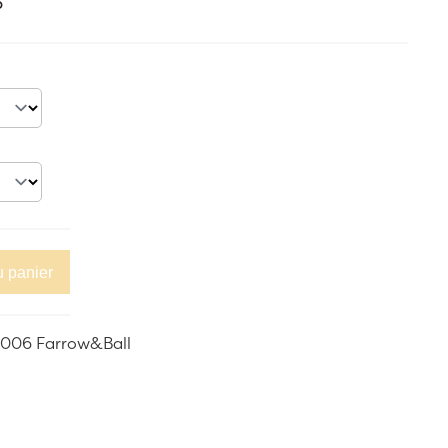
6
u panier
2006 Farrow&Ball