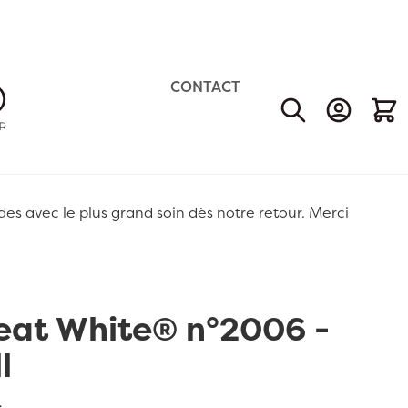
CONTACT
Mon Comp
Mon 
 avec le plus grand soin dès notre retour. Merci
reat White® n°2006 -
l