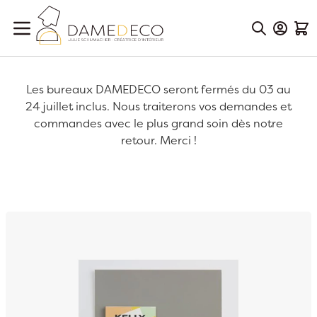
Aller au contenu
Mon Co
Mon
Les bureaux DAMEDECO seront fermés du 03 au
24 juillet inclus. Nous traiterons vos demandes et
commandes avec le plus grand soin dès notre
retour. Merci !
Passer à la fin de la galerie d’images