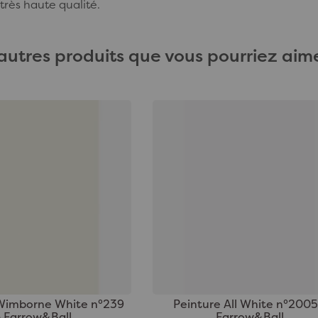
très haute qualité.
autres produits que vous pourriez aime
Wimborne White n°239
Peinture All White n°2005
- Farrow&Ball
Farrow&Ball