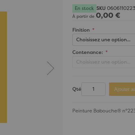
En stock
SKU
060611022
0,00 €
À partir de
Finition
Contenance:
Qté
Ajouter a
Peinture Babouche® n°223