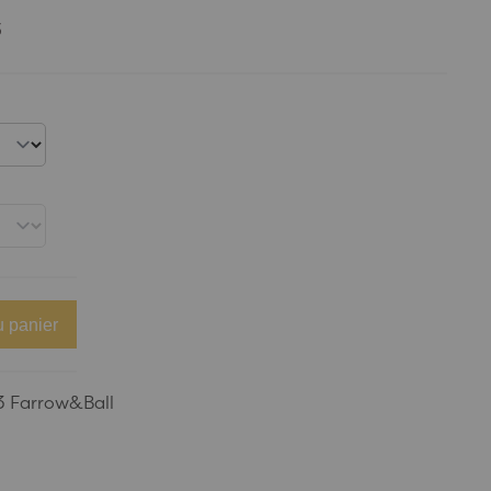
3
u panier
 Farrow&Ball