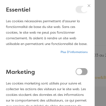
Aller au contenu
Essentiel
Fermer
Les cookies nécessaires permettent d'assurer la
SERVICES
PORTFOLIO
SHOP
fonctionnalité de base du site web. Sans ces
cookies, le site web ne peut pas fonctionner
correctement. Ils aident à rendre un site web
utilisable en permettant une fonctionnalité de base.
Plus D'informations
Les bureaux DAMEDECO seront fermés du 03 au 24 
Marketing
Accueil
Peinture Babouche® n°223 - Farrow&B
Les cookies marketing sont utilisés pour suivre et
Passer à la fin de la galerie d’images
collecter les actions des visiteurs sur le site web. Les
cookies stockent des données et des informations
sur le comportement des utilisateurs, ce qui permet