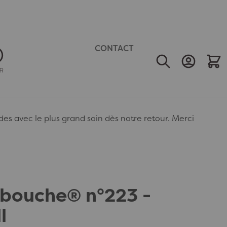
CONTACT
Mon Comp
Mon 
 avec le plus grand soin dès notre retour. Merci
abouche® n°223 -
l