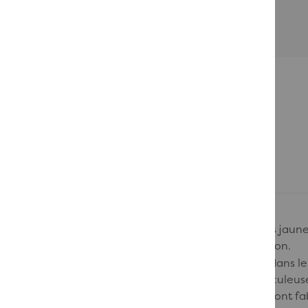
Passer au début de la Galerie d’images
Babouche
fait partie de la famille des couleurs jaun
mieux l’essayer « in situ » avec un pot échantillon.
Les
peintures Farrow&Ball
sont renommées dans le m
historiques et sont recherchées de façon méticuleuse.
finition ultra mate. Les peintures Farrow&Ball sont f