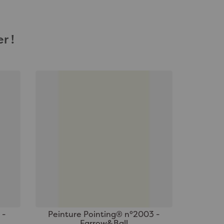
r !
 -
Peinture Pointing® n°2003 -
Farrow&Ball