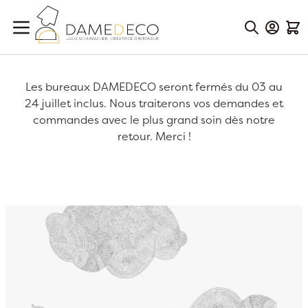
Aller au contenu
Mon Co
Mon
Les bureaux DAMEDECO seront fermés du 03 au
24 juillet inclus. Nous traiterons vos demandes et
commandes avec le plus grand soin dès notre
retour. Merci !
Passer à la fin de la galerie d’images